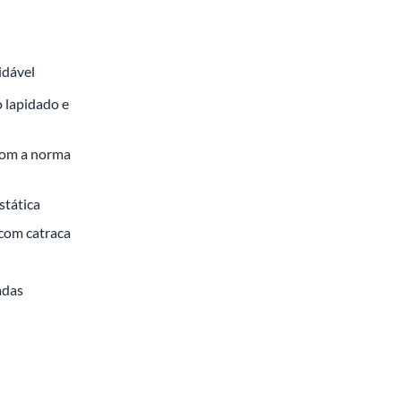
idável
 lapidado e
com a norma
stática
com catraca
adas